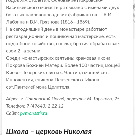
годов XIX столетия. Основание Покровско-
Васильевского монастыря связано с именами двух
богатых павловопосадских фабрикантов — Я.И.
Лабзина и В.И. Грязнова (1816—1869).
На сегодняшний день в монастыре работают
реставрационная и пошивочная мастерские, есть
подсобное хозяйство, пасека; братия обрабатывает
свои 2 га земли.
Среди монастырских святынь: храмовая икона
Покрова Божией Матери. Более 100 частиц мощей
Киево-Печерских святых. Частица мощей свт.
Иннокентия, епикопа Пензенского. Икона
свт.Пантелеймона Целителя.
Адрес: г. Павловский Посад, переулок М. Горького, 25
Телефон:
7 (49643) 2 22 12
Сайт:
pvmonastir.ru
Школа – церковь Николая