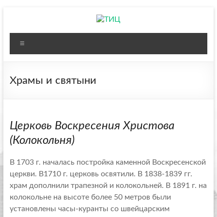
Перейти
к
содержимому
ТИЦ
Меню
Туристский
информационный
центр
Храмы и святыни
городского
округа
Павловсикй
Церковь Воскресения Христова
посад
(Колокольня)
В 1703 г. началась постройка каменной Воскресенской
церкви. В1710 г. церковь освятили. В 1838-1839 гг.
храм дополнили трапезной и колокольней. В 1891 г. на
колокольне на высоте более 50 метров были
установлены часы-куранты со швейцарским