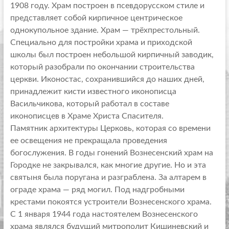
1908 году. Храм построен в псевдорусском стиле и
представляет собой кирпичное центрическое
однокупольное здание. Храм — трёхпрестольный.
Специально для постройки храма и приходской
школы был построен небольшой кирпичный заводик,
который разобрали по окончании строительства
церкви. Иконостас, сохранившийся до наших дней,
принадлежит кисти известного иконописца
Васильчикова, который работал в составе
иконописцев в Храме Христа Спасителя.
Памятник архитектуры Церковь, которая со времени
ее освещения не прекращала проведения
богослужения. В годы гонений Вознесенский храм на
Городке не закрывался, как многие другие. Но и эта
святыня была поругана и разграблена. За алтарем в
ограде храма — ряд могил. Под надгробными
крестами покоятся устроители Вознесенского храма.
С 1 января 1944 года настоятелем Вознесенского
храма являлся будущий митрополит Кишиневский и